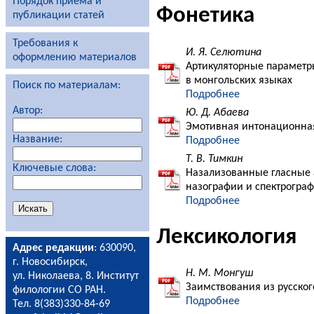
Порядок приема и
Фонетика
публикации статей
Требования к
И. Я. Селютина
оформлению материалов
Артикуляторные параметр
в монгольских языках
Поиск по материалам:
Подробнее
Автор:
Ю. Д. Абаева
Эмотивная интонационная
Название:
Подробнее
Т. В. Тимкин
Ключевые слова:
Назализованные гласные 
назографии и спектрогра
Подробнее
Лексикология
Адрес редакции
: 630090,
г. Новосибирск,
Н. М. Монгуш
ул. Николаева, 8. Институт
Заимствования из русског
филологии СО РАН.
Подробнее
Тел. 8(383)330-84-69