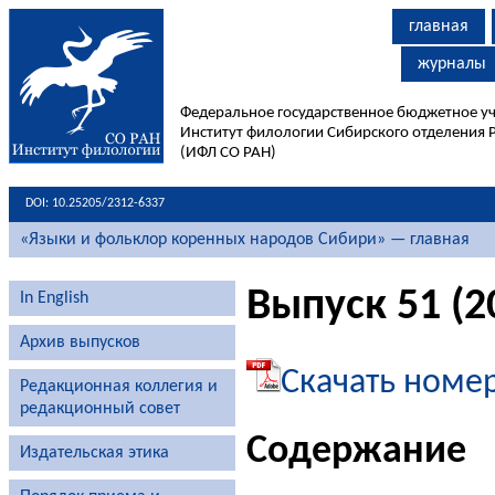
главная
журналы
Федеральное государственное бюджетное у
Институт филологии Сибирского отделения 
(ИФЛ СО РАН)
DOI: 10.25205/2312-6337
«Языки и фольклор коренных народов Сибири» — главная
Выпуск 51 (20
In English
Архив выпусков
Скачать номе
Редакционная коллегия и
редакционный совет
Содержание
Издательская этика